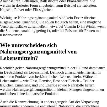
Aminosäuren, Fettsäuren, Ballaststoffe oder Pflanzenstoffe. Sie
werden in dosierter Form angeboten, zum Beispiel als Tabletten,
Kapseln, Pulver oder Flüssigkeiten.
Wichtig ist: Nahrungsergänzungsmittel sind kein Ersatz für eine
ausgewogene Ernährung. Sie sollen lediglich helfen, eine mögliche
Versorgungslücke zu schließen – etwa bei Vitamin D im Winter, wenn
die Sonneneinstrahlung gering ist, oder bei Folsäure für Frauen mit
Kinderwunsch.
Wie unterscheiden sich
Nahrungsergänzungsmittel von
Lebensmitteln?
Rechtlich gelten Nahrungsergänzungsmittel in der EU und damit auch
in Deutschland als Lebensmittel. Dennoch unterscheiden sie sich in
mehreren Punkten von herkömmlichen Lebensmitteln. Während
Lebensmittel – wie Obst, Gemüse, Brot oder Fleisch – Teil der
täglichen Ernährung sind und Energie sowie Nährstoffe liefern,
werden Nahrungsergänzungsmittel in kleinen Mengen eingenommen
und haben keine kulinarische Funktion.
Auch die Kennzeichnung ist anders geregelt. Auf der Verpackung
müssen unter anderem die enthaltenen Nährstoffe, die empfohlene